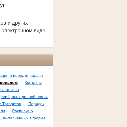
уг,
ов и других
в электронном виде
ция о порядке подачи
териалом
Контакты
частников
ений, электронной почты,
е Татарстан
Порядок
ели
Расписка о
м, выполненных в форме