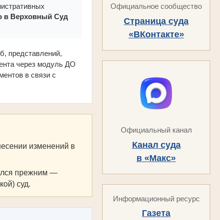
Официальное сообщество
нистративных
о в Верховный Суд
Страница суда
«ВКонтакте»
б, представлений,
мента через модуль ДО
ентов в связи с
Официальный канал
Канал суда
внесении изменений в
в «Макс»
ался прежним —
ой) суд.
Информационный ресурс
Газета