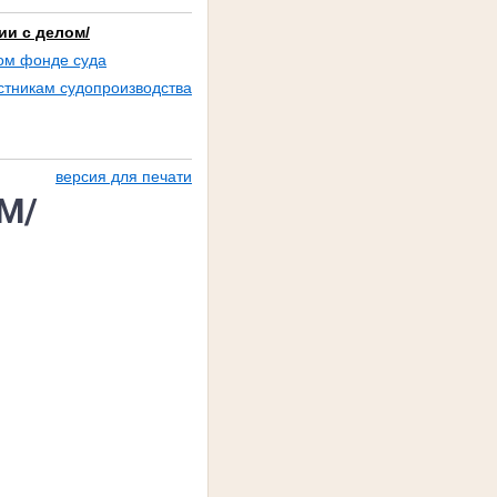
ии с делом/
ом фонде суда
стникам судопроизводства
версия для печати
М/