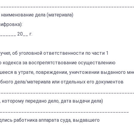
__________________________________________________
 наименование дела (материала)
шифровка):
______ 20__ г.
учил, об уголовной ответственности по
части 1
го кодекса за воспрепятствование осуществлению
шееся в утрате, повреждении, уничтожении выданного мн
бного дела/материала или отдельных его документов
__________________________________________________
а, которому передано дело, дата выдачи дела)
_________________________________________________
подпись работника аппарата суда, выдавшего