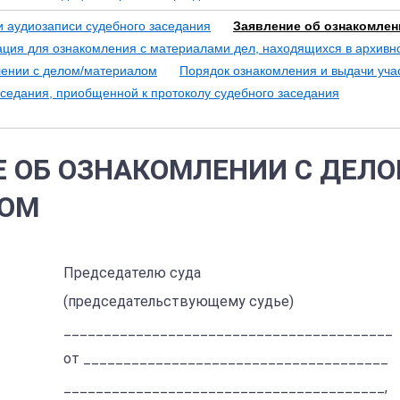
и аудиозаписи судебного заседания
Заявление об ознакомлен
ия для ознакомления с материалами дел, находящихся в архивн
ении с делом/материалом
Порядок ознакомления и выдачи уча
аседания, приобщенной к протоколу судебного заседания
Е ОБ ОЗНАКОМЛЕНИИ С ДЕЛО
ЛОМ
Председателю суда
(председательствующему судье)
_________________________________________
от ______________________________________
________________________________________,