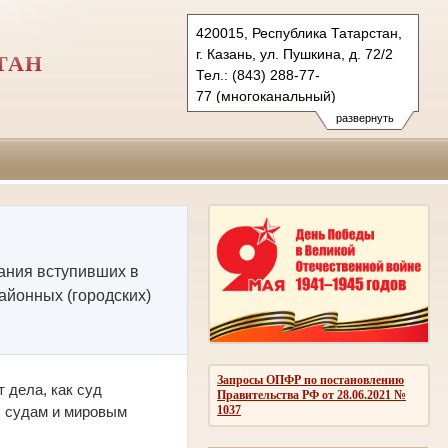
420015, Республика Татарстан,
г. Казань, ул. Пушкина, д. 72/2
ТАН
Тел.: (843) 288-77-
77 (многоканальный)
(843) 288-77-88 (ф.)
развернуть
vs.tat@sudrf.ru
ания вступивших в
айонных (городских)
Запросы ОПФР по постановлению
 дела, как суд
Правительства РФ от 28.06.2021 №
) судам и мировым
1037