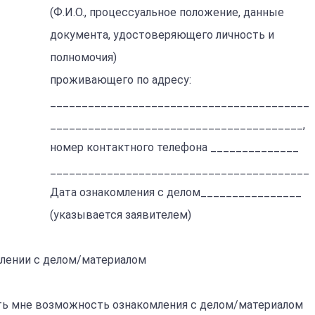
(Ф.И.О., процессуальное положение, данные
документа, удостоверяющего личность и
полномочия)
проживающего по адресу:
_________________________________________
________________________________________,
номер контактного телефона ______________
_________________________________________
Дата ознакомления с делом________________
(указывается заявителем)
млении с делом/материалом
ть мне возможность ознакомления с делом/материалом