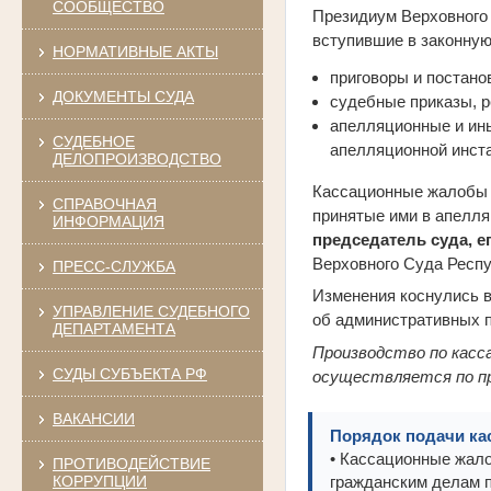
СООБЩЕСТВО
Президиум Верховного
вступившие в законную
НОРМАТИВНЫЕ АКТЫ
приговоры и постано
ДОКУМЕНТЫ СУДА
судебные приказы, 
апелляционные и ины
СУДЕБНОЕ
апелляционной инст
ДЕЛОПРОИЗВОДСТВО
Кассационные жалобы и
СПРАВОЧНАЯ
принятые ими в апелля
ИНФОРМАЦИЯ
председатель суда, е
Верховного Суда Респу
ПРЕСС-СЛУЖБА
Изменения коснулись в
УПРАВЛЕНИЕ СУДЕБНОГО
об административных 
ДЕПАРТАМЕНТА
Производство по касса
СУДЫ СУБЪЕКТА РФ
осуществляется по пр
ВАКАНСИИ
Порядок подачи ка
• Кассационные жало
ПРОТИВОДЕЙСТВИЕ
КОРРУПЦИИ
гражданским делам 