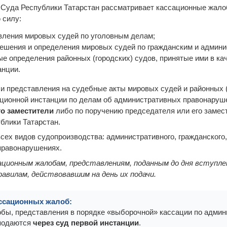
 Суда Республики Татарстан рассматривает кассационные жало
 силу:
вления мировых судей по уголовным делам;
решения и определения мировых судей по гражданским и админ
е определения районных (городских) судов, принятые ими в ка
анции.
 представления на судебные акты мировых судей и районных (
ционной инстанции по делам об административных правонаруш
го заместители
либо по поручению председателя или его замес
блики Татарстан.
сех видов судопроизводства: административного, гражданского,
правонарушениях.
ционным жалобам, представлениям, поданным до дня вступлен
авилам, действовавшим на день их подачи.
ссационных жалоб:
бы, представления в порядке «выборочной» кассации по админ
подаются
через суд первой инстанции
.