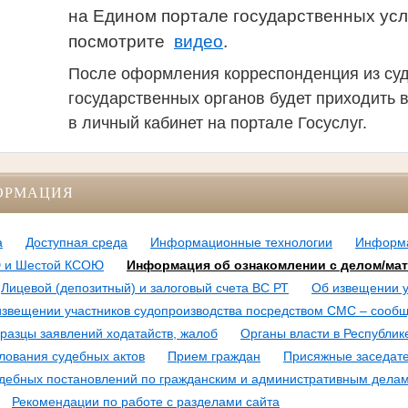
на Едином портале государственных усл
посмотрите
видео
.
После оформления корреспонденция из суд
государственных органов будет приходить 
в личный кабинет на портале Госуслуг.
ОРМАЦИЯ
а
Доступная среда
Информационные технологии
Информа
Ю и Шестой КСОЮ
Информация об ознакомлении с делом/ма
Лицевой (депозитный) и залоговый счета ВС РТ
Об извещении у
извещении участников судопроизводства посредством СМС – сообщ
разцы заявлений ходатайств, жалоб
Органы власти в Республик
лования судебных актов
Прием граждан
Присяжные заседат
удебных постановлений по гражданским и административным дела
Рекомендации по работе с разделами сайта