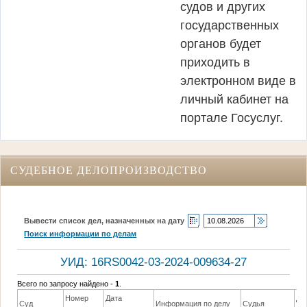
судов и других
государственных
органов будет
приходить в
электронном виде в
личный кабинет на
портале Госуслуг.
СУДЕБНОЕ ДЕЛОПРОИЗВОДСТВО
Вывести список дел, назначенных на дату
Поиск информации по делам
УИД: 16RS0042-03-2024-009634-27
Всего по запросу найдено -
1
.
Номер
Дата
Да
Суд
Информация по делу
Судья