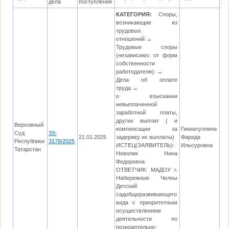
дела
поступления
ре
КАТЕГОРИЯ:
Споры,
возникающие из
трудовых
отношений →
Трудовые споры
(независимо от форм
собственности
работодателя): →
Дела об оплате
труда →
о взыскании
невыплаченной
заработной платы,
других выплат ( и
Верховный
компенсации за
Гиниатуллина
Суд
33-
21.01.2025
задержку их выплаты)
Фарида
10
Республики
3178/2025
ИСТЕЦ(ЗАЯВИТЕЛЬ):
Ильсуровна
Татарстан
Неволик Нина
Федоровна
ОТВЕТЧИК: МАДОУ г.
Набережные Челны
Детский
садобщеразвивающего
вида с приоритетным
осуществлением
деятельности по
позноаптельно-